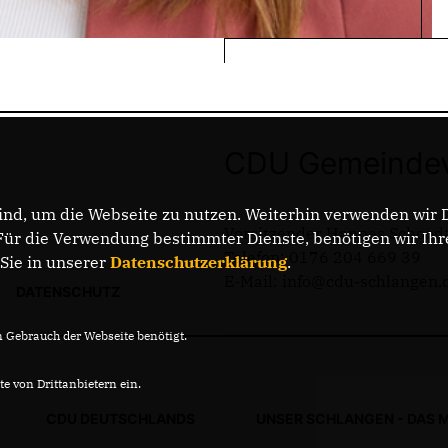
CDU Gemeindev
nd, um die Webseite zu nutzen. Weiterhin verwenden wir Di
Vorsitzender Hannes Schood
r die Verwendung bestimmter Dienste, benötigen wir Ihre 
Telefon: 0176 204 669 39
 Sie in unserer
Datenschutzerklärung
.
E-Mail: info@cdu-schlangen.
DATENSCHUTZ
Gebrauch der Webseite benötigt.
e von Drittanbietern ein.
CDU DEUTSCHLANDS
UNSER SCHLANGEN - DAS 