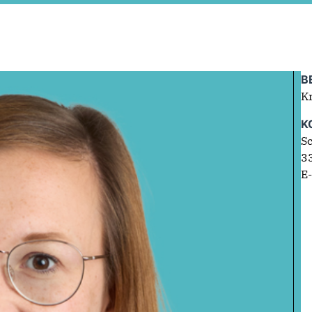
B
Kr
K
Sc
3
E