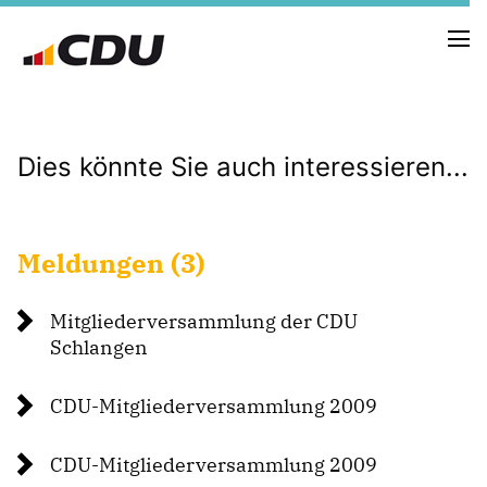
Dies könnte Sie auch interessieren...
NEUIGKEITEN
TERMINE
Meldungen (3)
FRAKTION
VORSTAND
Mitgliederversammlung der CDU
RAT
Schlangen
SACHKUNDIGE BÜRGER
AUSSCHÜSSE & DRITTORGANISATIONEN
CDU-Mitgliederversammlung 2009
ANTRÄGE
CDU-Mitgliederversammlung 2009
VORSTAND