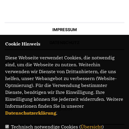
ABGEORDNETE
Mitglied werden
IMPRESSUM
SPENDEN
DATENSCHUTZ
Cookie Hinweis
Diese Webseite verwendet Cookies, die notwendig
CDU Gemeindeverband
sind, um die Webseite zu nutzen. Weiterhin
verwenden wir Dienste von Drittanbietern, die uns
Schlangen
helfen, unser Webangebot zu verbessern (Website-
Optmierung). Für die Verwendung bestimmter
Dienste, benötigen wir Ihre Einwilligung. Ihre
Vorsitzender Hannes Schoodt
Einwilligung können Sie jederzeit widerrufen. Weitere
Telefon: 0176 204 669 39
Informationen finden Sie in unserer
E-Mail: info@cdu-schlangen.de
Datenschutzerklärung
.
Technisch notwendige Cookies (
Übersicht
)